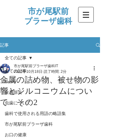
市が尾駅前
プラーザ歯科
記事
全ての記事
市が尾駅前プラーザ歯科IT
全ての記事
2022年10月18日
読了時間: 2分
金属の詰め物、被せ物の影
News
響とジルコニウムについ
金属除去
て その2
虫歯について
歯科で使用される用語の略語集
市が尾駅前プラーザ歯科
お口の健康