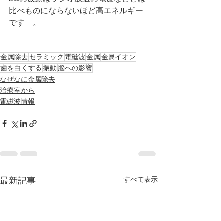
比べものにならないほど高エネルギー
です　。
金属除去
セラミック
電磁波
金属
金属イオン
歯を白くする
振動
脳への影響
なぜなに金属除去
治療室から
電磁波情報
すべて表示
最新記事