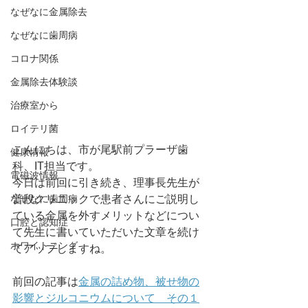
なぜなに金属除去
なぜなに歯周病
コロナ関係
金属除去体験談
治療室から
ロイテリ菌
こんにちは、市が尾駅前プラーザ歯
健康情報
科、IT担当です。
電磁波情報
今日は前回に引き続き、理事長先生が
なぜなに歯周病
普段クリニックで患者さんにご説明し
ている金属を外すメリットなどについ
口腔と認知症
て先生に書いていただいた文章を続け
ホワイトニング
てアップしますね。
前回の記事は
金属の詰め物、被せ物の
影響とジルコニウムについて　その１