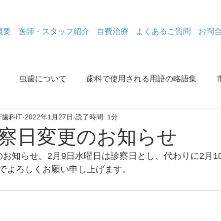
概要
医師・スタッフ紹介
自費治療
よくあるご質問
お問
虫歯について
歯科で使用される用語の略語集
歯科IT
2022年1月27日
読了時間: 1分
除去
なぜなに歯周病
コロナ関係
金属除去体験談
察日変更のお知らせ
のお知らせ。2月9日水曜日は診察日とし、代わりに2月1
電磁波情報
なぜなに歯周病
口腔と認知症
ホワ
でよろしくお願い申し上げます。