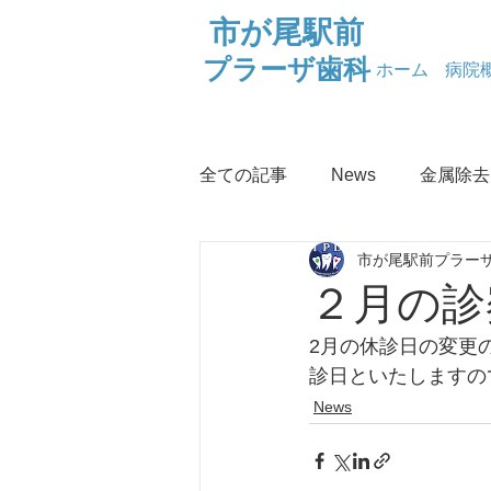
市が尾駅前
プラーザ歯科
ホーム
病院
全ての記事
News
金属除去
市が尾駅前プラーザ
お口の健康
なぜなに金属
２月の診
2月の休診日の変更
ロイテリ菌
健康情報
診日といたしますの
News