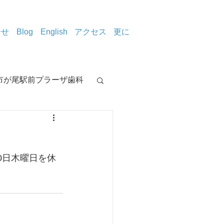
合せ
Blog
English
アクセス
更に
市が尾駅前プラーザ歯科
治療室から
0日木曜日を休
イトニング