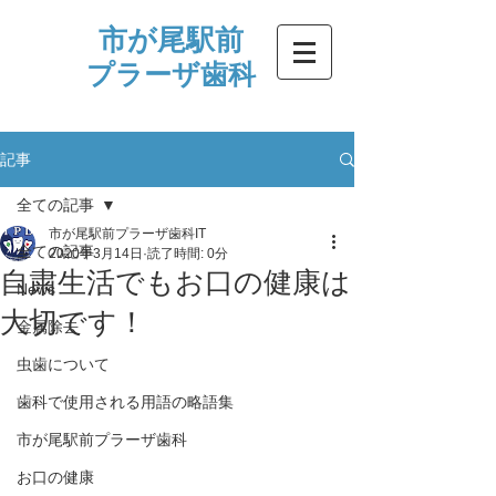
市が尾駅前
プラーザ歯科
記事
全ての記事
市が尾駅前プラーザ歯科IT
全ての記事
2020年3月14日
読了時間: 0分
自粛生活でもお口の健康は
News
大切です！
金属除去
虫歯について
歯科で使用される用語の略語集
市が尾駅前プラーザ歯科
お口の健康