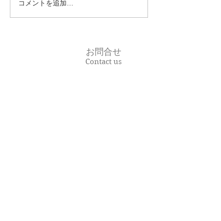
コメントを追加…
コロナの緊急性の高い症
歯科治療を通じ
状
は一件もありま
お問合せ
Contact us
045-973-6626
Tel
Do Not Sell My Personal Information
アクセス
Access Map