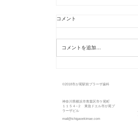
コメント
コメントを追加…
お痛みや急な不具合でお困り
の場合は必ず治療致します。
©2018市が尾駅前プラーザ歯科
神奈川県横浜市青葉区市ケ尾町
１１５４−２ 東急ドエル市が尾プ
ラーザビル
mail@ichigaoekimae.com