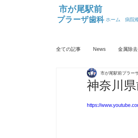
市が尾駅前
プラーザ歯科
ホーム
病院
全ての記事
News
金属除去
市が尾駅前プラーザ
お口の健康
なぜなに金属
神奈川県
ロイテリ菌
健康情報
https://www.youtube.