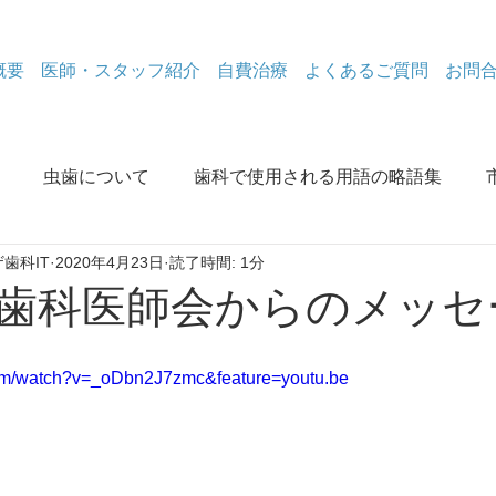
概要
医師・スタッフ紹介
自費治療
よくあるご質問
お問
虫歯について
歯科で使用される用語の略語集
歯科IT
2020年4月23日
読了時間: 1分
除去
なぜなに歯周病
コロナ関係
金属除去体験談
歯科医師会からのメッセ
電磁波情報
なぜなに歯周病
口腔と認知症
ホワ
com/watch?v=_oDbn2J7zmc&feature=youtu.be