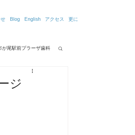
合せ
Blog
English
アクセス
更に
市が尾駅前プラーザ歯科
治療室から
ージ
イトニング