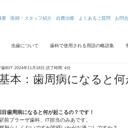
概要
医師・スタッフ紹介
自費治療
よくあるご質問
お問
虫歯について
歯科で使用される用語の略語集
歯科IT
2024年11月18日
読了時間: 4分
除去
なぜなに歯周病
コロナ関係
金属除去体験談
基本：歯周病になると何
電磁波情報
なぜなに歯周病
口腔と認知症
ホワ
回目歯周病になると何が起こるの？です！
駅前プラーザ歯科、IT担当のみあです。
全然秋らしくないですが皆様いかがお過ごしですか？