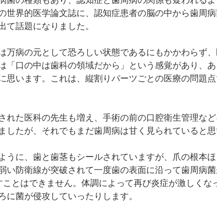
病菌の種類もあり、認知症と歯周病の関係も疑われるよ
の世界的医学論文誌に、認知症患者の脳の中から歯周病
出て話題になりました。
は万病の元として恐ろしい状態であるにもかかわらず、
は「口の中は歯科の領域だから」という感覚があり、あ
に思います。これは、縦割りパーツごとの医療の問題点
された医科の先生も増え、手術の前の口腔衛生管理など
ましたが、それでもまだ歯周病は甘く見られていると思
ように、歯と歯茎もシールされていますが、爪の根本ほ
弱い防衛線が突破されて一度歯の表面に沿って歯周病菌
殺すことはできません。体調によって再び炎症が激しくな
ろに菌が侵攻していったりします。