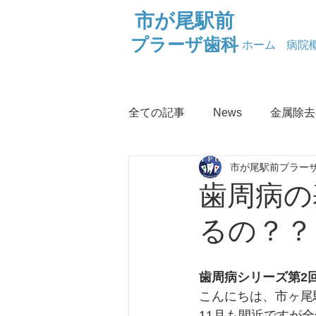
市が尾駅前
プラーザ歯科
ホーム
病院
全ての記事
News
金属除去
市が尾駅前プラーザ
お口の健康
なぜなに金属
歯周病の
るの？？
ロイテリ菌
健康情報
歯周病シリーズ第2
こんにちは、市ヶ尾
11月も間近ですが