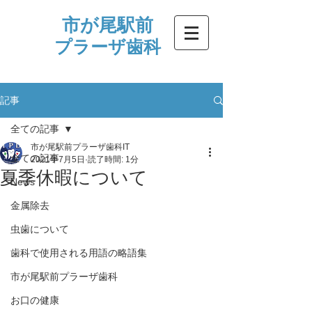
市が尾駅前
プラーザ歯科
記事
全ての記事
市が尾駅前プラーザ歯科IT
全ての記事
2021年7月5日
読了時間: 1分
夏季休暇について
News
金属除去
虫歯について
歯科で使用される用語の略語集
市が尾駅前プラーザ歯科
お口の健康