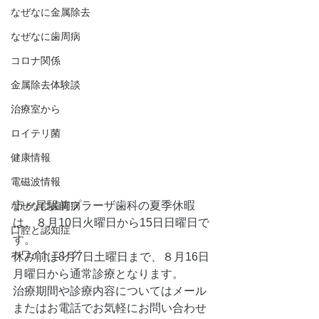
なぜなに金属除去
なぜなに歯周病
コロナ関係
金属除去体験談
治療室から
ロイテリ菌
健康情報
電磁波情報
市ヶ尾駅前プラーザ歯科の夏季休暇
なぜなに歯周病
は、８月10日火曜日から15日日曜日で
口腔と認知症
す。
ホワイトニング
休み前は8月7日土曜日まで、８月16日
月曜日から通常診療となります。
治療期間や診療内容についてはメール
またはお電話でお気軽にお問い合わせ