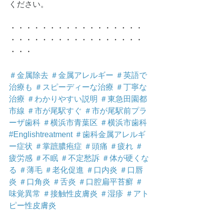
ください。
・・・・・・・・・・・・・・・・・
・・・・・・・・・・・・・・・・・
・・・
＃金属除去
＃金属アレルギー
＃英語で
治療も
＃スピーディーな治療
＃丁寧な
治療
＃わかりやすい説明
＃東急田園都
市線
＃市が尾駅すぐ
＃市が尾駅前プラ
ーザ歯科
＃横浜市青葉区
＃横浜市歯科
#Englishtreatment
＃歯科金属アレルギ
ー症状
＃掌蹠膿疱症
＃頭痛
＃疲れ
＃
疲労感
＃不眠
＃不定愁訴
＃体が硬くな
る
＃薄毛
＃老化促進
＃口内炎
＃口唇
炎
＃口角炎
＃舌炎
＃口腔扁平苔癬
＃
味覚異常
＃接触性皮膚炎
＃湿疹
＃アト
ピー性皮膚炎