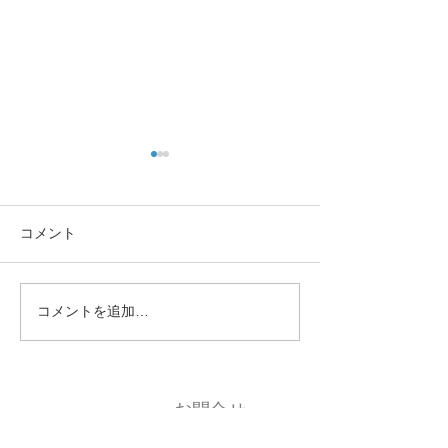
コメント
コメントを追加…
新年度、お口のケアはお
年末年始の診療
済みですか？
ールと健康管理
せ
お問合せ
Contact us