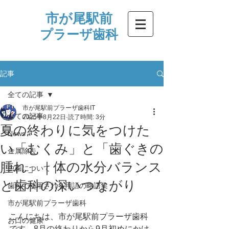
市が尾駅前
プラーザ歯科
記事
全ての記事
市が尾駅前プラーザ歯科IT
全ての記事
2025年8月22日
読了時間: 3分
夏の終わりに気をつけた
News
い「むくみ」と「歯ぐきの
金属除去
腫れ」｜体の水分バランス
虫歯について
と歯科の深いつながり
歯科で使用される用語の略語集
市が尾駅前プラーザ歯科
こんにちは、市が尾駅前プラーザ歯科
お口の健康
です。8月の終わりから9月初めにかけ