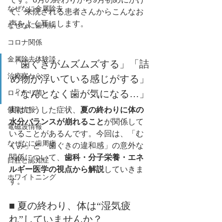
なぜなに金属除去
て、来院される患者さんからこんなお
声をよく耳にします。
なぜなに歯周病
コロナ関係
金属除去体験談
「歯ぐきがムズムズする」「詰
治療室から
め物が浮いている感じがする」
「なんとなく歯が気になる…」
ロイテリ菌
健康情報
実はこうした症状、
夏の終わりに体の
水分バランスが崩れること
が関係して
電磁波情報
いることがあるんです。今回は、「む
なぜなに歯周病
くみ」と「歯ぐきの違和感」の意外な
関係について、
歯科・分子栄養・エネ
口腔と認知症
ルギー医学の視点から解説
していきま
ホワイトニング
す。
■ 夏の終わり、体は“湿気疲
れ”していませんか？