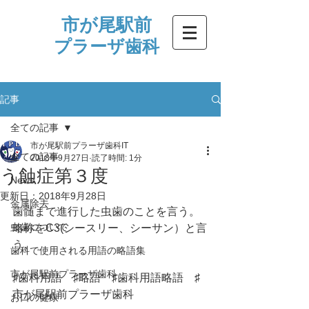
市が尾駅前
プラーザ歯科
記事
全ての記事
市が尾駅前プラーザ歯科IT
全ての記事
2018年9月27日
読了時間: 1分
う蝕症第３度
News
更新日：
2018年9月28日
金属除去
歯髄まで進行した虫歯のことを言う。
虫歯について
略称をC3(シースリー、シーサン）と言
う。
歯科で使用される用語の略語集
市が尾駅前プラーザ歯科
♯歯科用語　♯略語　♯歯科用語略語　♯
市が尾駅前プラーザ歯科
お口の健康