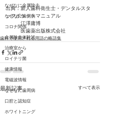
なぜなに金属除去
出典：新人歯科衛生士・デンタルスタ
ッフポケットマニュアル
なぜなに歯周病
　　　江澤庸博
コロナ関係
　　　医歯薬出版株式会社
金属除去体験談
歯科で使用される用語の略語集
治療室から
ロイテリ菌
健康情報
電磁波情報
すべて表示
最新記事
なぜなに歯周病
口腔と認知症
ホワイトニング