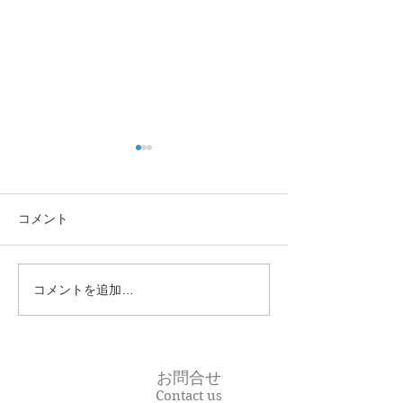
表面麻酔
抜歯
表面麻酔（ひょうめんます
歯を抜くこと 略称E
い）略称 OA 意味 歯肉・
スト、イクスト） 
コメント
頬移行部の粘膜面に塗布する
医師＃金属除去 
麻酔のこと。 出典：新人歯科
療も ＃スピーデ
衛生士・デンタルスタッフポ
療 ＃丁寧な治療
コメントを追加…
ケットマニュアル 江澤
やすい説明 ＃東
庸博 医歯薬出版株式会
線 ＃市が尾駅す
社
尾駅前プラーザ歯
・・・・・・・・・・・・・
市青葉区 ＃横浜市
お問合せ
・・・・・・・・・・・・・
Contact us